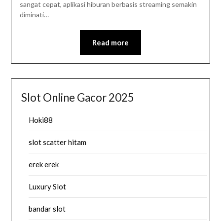
sangat cepat, aplikasi hiburan berbasis streaming semakin
diminati…
Read more
Slot Online Gacor 2025
Hoki88
slot scatter hitam
erek erek
Luxury Slot
bandar slot