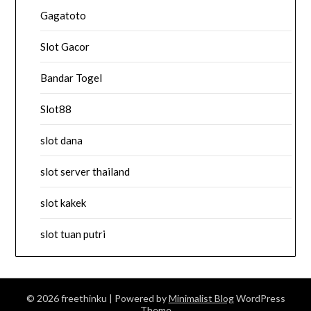
Gagatoto
Slot Gacor
Bandar Togel
Slot88
slot dana
slot server thailand
slot kakek
slot tuan putri
© 2026 freethinku
| Powered by
Minimalist Blog
WordPress
Theme