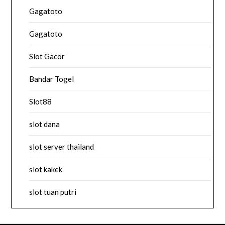
Gagatoto
Gagatoto
Slot Gacor
Bandar Togel
Slot88
slot dana
slot server thailand
slot kakek
slot tuan putri