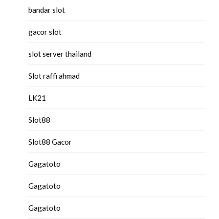
bandar slot
gacor slot
slot server thailand
Slot raffi ahmad
LK21
Slot88
Slot88 Gacor
Gagatoto
Gagatoto
Gagatoto