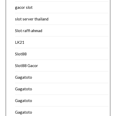
gacor slot
slot server thailand
Slot raffi ahmad
LK21
Slot88
Slot88 Gacor
Gagatoto
Gagatoto
Gagatoto
Gagatoto