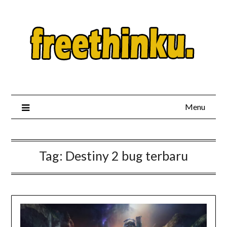
Skip
to
content
Menu
Tag:
Destiny 2 bug terbaru