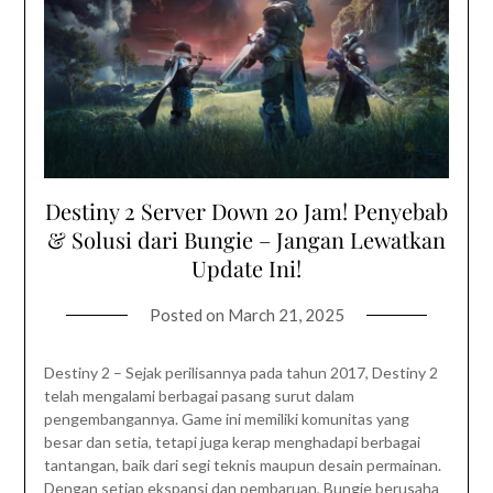
Destiny 2 Server Down 20 Jam! Penyebab
& Solusi dari Bungie – Jangan Lewatkan
Update Ini!
Posted on
March 21, 2025
Destiny 2 – Sejak perilisannya pada tahun 2017, Destiny 2
telah mengalami berbagai pasang surut dalam
pengembangannya. Game ini memiliki komunitas yang
besar dan setia, tetapi juga kerap menghadapi berbagai
tantangan, baik dari segi teknis maupun desain permainan.
Dengan setiap ekspansi dan pembaruan, Bungie berusaha