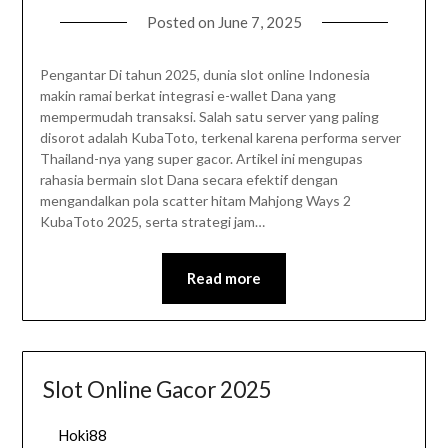
Posted on
June 7, 2025
Pengantar Di tahun 2025, dunia slot online Indonesia
makin ramai berkat integrasi e-wallet Dana yang
mempermudah transaksi. Salah satu server yang paling
disorot adalah KubaToto, terkenal karena performa server
Thailand-nya yang super gacor. Artikel ini mengupas
rahasia bermain slot Dana secara efektif dengan
mengandalkan pola scatter hitam Mahjong Ways 2
KubaToto 2025, serta strategi jam…
Read more
Slot Online Gacor 2025
Hoki88