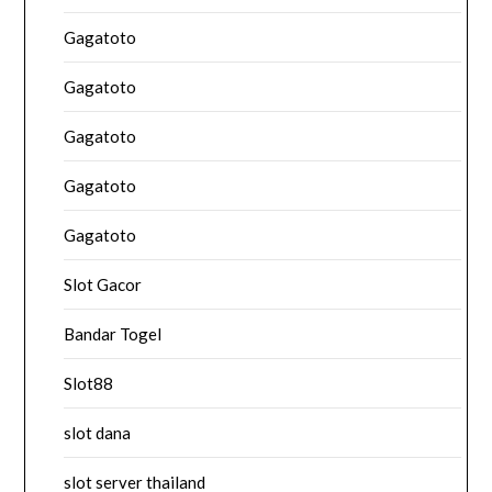
Gagatoto
Gagatoto
Gagatoto
Gagatoto
Gagatoto
Slot Gacor
Bandar Togel
Slot88
slot dana
slot server thailand