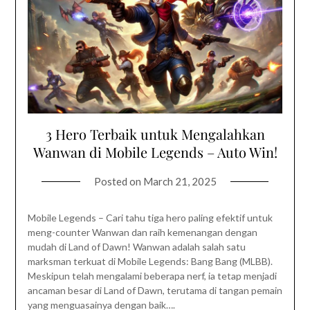
3 Hero Terbaik untuk Mengalahkan
Wanwan di Mobile Legends – Auto Win!
Posted on
March 21, 2025
Mobile Legends – Cari tahu tiga hero paling efektif untuk
meng-counter Wanwan dan raih kemenangan dengan
mudah di Land of Dawn! Wanwan adalah salah satu
marksman terkuat di Mobile Legends: Bang Bang (MLBB).
Meskipun telah mengalami beberapa nerf, ia tetap menjadi
ancaman besar di Land of Dawn, terutama di tangan pemain
yang menguasainya dengan baik….