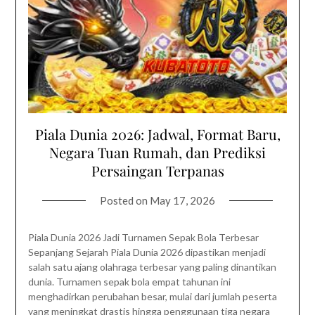
Piala Dunia 2026: Jadwal, Format Baru,
Negara Tuan Rumah, dan Prediksi
Persaingan Terpanas
Posted on
May 17, 2026
Piala Dunia 2026 Jadi Turnamen Sepak Bola Terbesar
Sepanjang Sejarah Piala Dunia 2026 dipastikan menjadi
salah satu ajang olahraga terbesar yang paling dinantikan
dunia. Turnamen sepak bola empat tahunan ini
menghadirkan perubahan besar, mulai dari jumlah peserta
yang meningkat drastis hingga penggunaan tiga negara