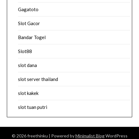
Gagatoto
Slot Gacor
Bandar Togel
Slot88
slot dana
slot server thailand
slot kakek
slot tuan putri
© 2026 freethinku
| Powered by
Minimalist Blog
WordPress