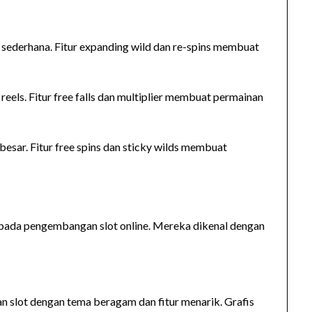
 sederhana. Fitur expanding wild dan re-spins membuat
reels. Fitur free falls dan multiplier membuat permainan
sar. Fitur free spins dan sticky wilds membuat
 pada pengembangan slot online. Mereka dikenal dengan
an slot dengan tema beragam dan fitur menarik. Grafis