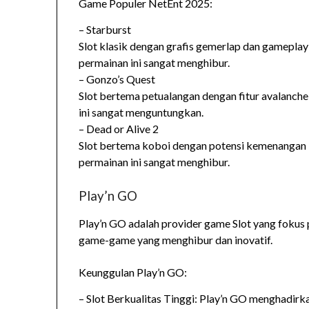
Game Populer NetEnt 2025:
– Starburst
Slot klasik dengan grafis gemerlap dan gameplay
permainan ini sangat menghibur.
– Gonzo’s Quest
Slot bertema petualangan dengan fitur avalanche 
ini sangat menguntungkan.
– Dead or Alive 2
Slot bertema koboi dengan potensi kemenangan be
permainan ini sangat menghibur.
Play’n GO
Play’n GO adalah provider game Slot yang fokus
game-game yang menghibur dan inovatif.
Keunggulan Play’n GO:
– Slot Berkualitas Tinggi: Play’n GO menghadirk