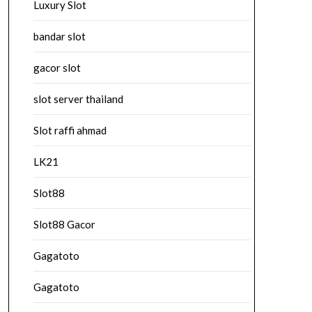
Luxury Slot
bandar slot
gacor slot
slot server thailand
Slot raffi ahmad
LK21
Slot88
Slot88 Gacor
Gagatoto
Gagatoto