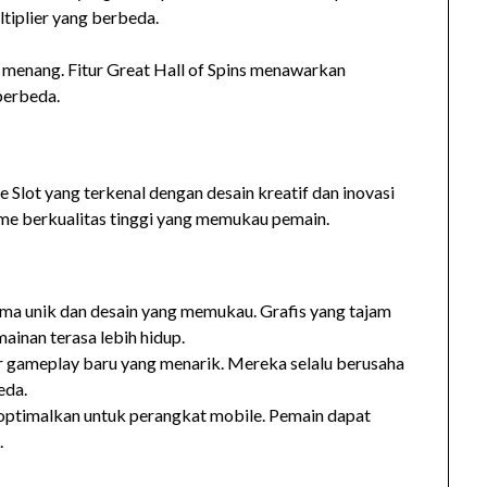
tiplier yang berbeda.
menang. Fitur Great Hall of Spins menawarkan
 berbeda.
 Slot yang terkenal dengan desain kreatif dan inovasi
e berkualitas tinggi yang memukau pemain.
ema unik dan desain yang memukau. Grafis yang tajam
ainan terasa lebih hidup.
tur gameplay baru yang menarik. Mereka selalu berusaha
eda.
optimalkan untuk perangkat mobile. Pemain dapat
.