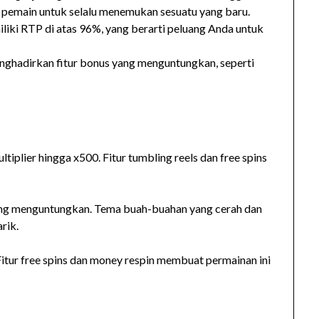
 pemain untuk selalu menemukan sesuatu yang baru.
iki RTP di atas 96%, yang berarti peluang Anda untuk
enghadirkan fitur bonus yang menguntungkan, seperti
iplier hingga x500. Fitur tumbling reels dan free spins
 yang menguntungkan. Tema buah-buahan yang cerah dan
rik.
Fitur free spins dan money respin membuat permainan ini