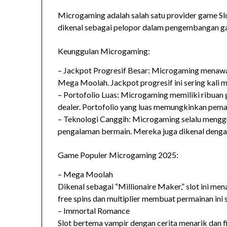
Microgaming adalah salah satu provider game Slot
dikenal sebagai pelopor dalam pengembangan ga
Keunggulan Microgaming:
– Jackpot Progresif Besar: Microgaming menawar
Mega Moolah. Jackpot progresif ini sering kali m
– Portofolio Luas: Microgaming memiliki ribuan g
dealer. Portofolio yang luas memungkinkan pema
– Teknologi Canggih: Microgaming selalu mengg
pengalaman bermain. Mereka juga dikenal dengan
Game Populer Microgaming 2025:
– Mega Moolah
Dikenal sebagai “Millionaire Maker,” slot ini m
free spins dan multiplier membuat permainan in
– Immortal Romance
Slot bertema vampir dengan cerita menarik dan f