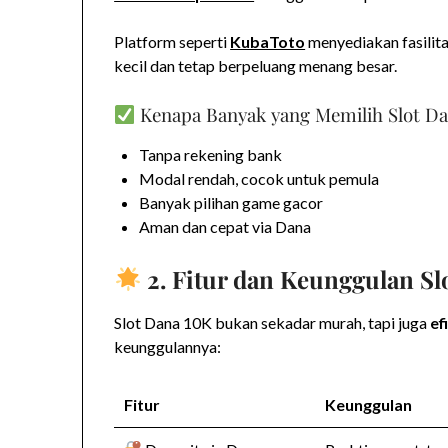
Platform seperti
KubaToto
menyediakan fasilita
kecil dan tetap berpeluang menang besar.
Kenapa Banyak yang Memilih Slot D
Tanpa rekening bank
Modal rendah, cocok untuk pemula
Banyak pilihan game gacor
Aman dan cepat via Dana
2. Fitur dan Keunggulan Sl
Slot Dana 10K bukan sekadar murah, tapi juga
ef
keunggulannya:
Fitur
Keunggulan