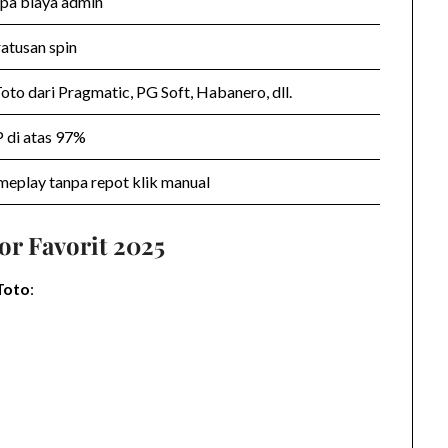
anpa biaya admin
ratusan spin
oto dari Pragmatic, PG Soft, Habanero, dll.
 di atas 97%
play tanpa repot klik manual
or Favorit 2025
Toto
: