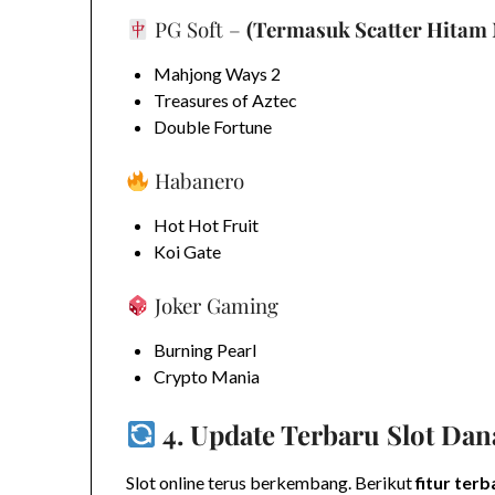
PG Soft –
(Termasuk Scatter Hitam
Mahjong Ways 2
Treasures of Aztec
Double Fortune
Habanero
Hot Hot Fruit
Koi Gate
Joker Gaming
Burning Pearl
Crypto Mania
4. Update Terbaru Slot Dan
Slot online terus berkembang. Berikut
fitur terb