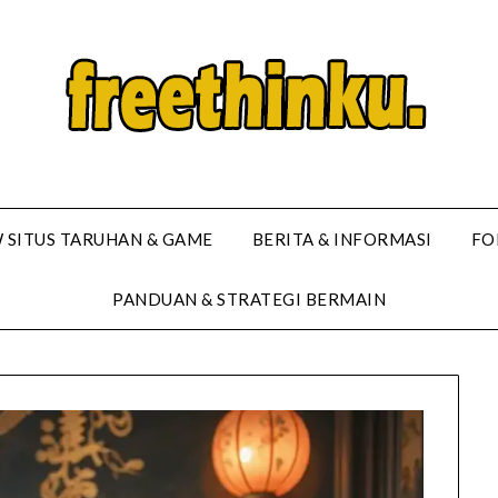
 SITUS TARUHAN & GAME
BERITA & INFORMASI
FO
PANDUAN & STRATEGI BERMAIN