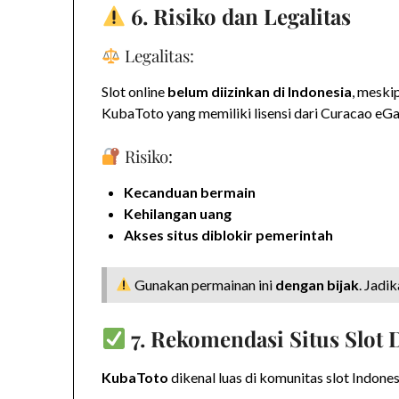
6. Risiko dan Legalitas
Legalitas:
Slot online
belum diizinkan di Indonesia
, meski
KubaToto yang memiliki lisensi dari Curacao eG
Risiko:
Kecanduan bermain
Kehilangan uang
Akses situs diblokir pemerintah
Gunakan permainan ini
dengan bijak
. Jadi
7. Rekomendasi Situs Slot
KubaToto
dikenal luas di komunitas slot Indones