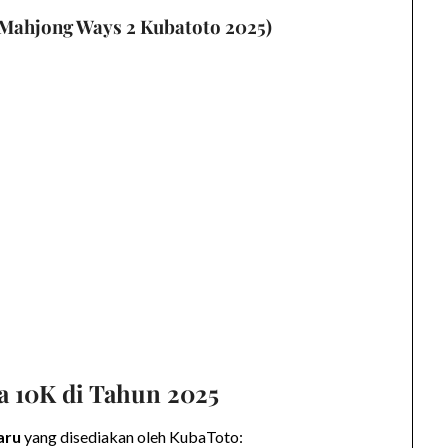
 Mahjong Ways 2 Kubatoto 2025)
a 10K di Tahun 2025
aru
yang disediakan oleh KubaToto: