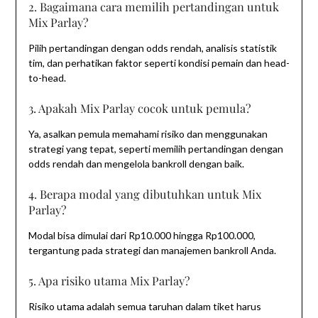
2. Bagaimana cara memilih pertandingan untuk
Mix Parlay?
Pilih pertandingan dengan odds rendah, analisis statistik
tim, dan perhatikan faktor seperti kondisi pemain dan head-
to-head.
3. Apakah Mix Parlay cocok untuk pemula?
Ya, asalkan pemula memahami risiko dan menggunakan
strategi yang tepat, seperti memilih pertandingan dengan
odds rendah dan mengelola bankroll dengan baik.
4. Berapa modal yang dibutuhkan untuk Mix
Parlay?
Modal bisa dimulai dari Rp10.000 hingga Rp100.000,
tergantung pada strategi dan manajemen bankroll Anda.
5. Apa risiko utama Mix Parlay?
Risiko utama adalah semua taruhan dalam tiket harus