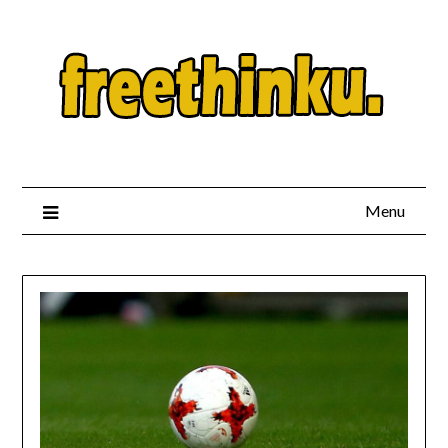
Skip
to
content
Menu