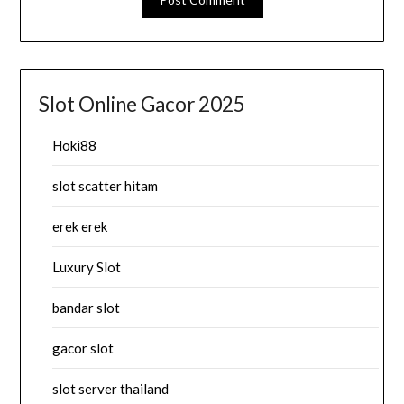
Slot Online Gacor 2025
Hoki88
slot scatter hitam
erek erek
Luxury Slot
bandar slot
gacor slot
slot server thailand