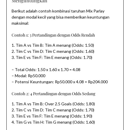
Menguntungkan
Berikut adalah contoh kombinasi taruhan Mix Parlay
dengan modal kecil yang bisa memberikan keuntungan
maksimal:
Contoh 1: 3 Pertandingan dengan Odds Rendah
1. Tim A vs Tim B: Tim A menang (Odds: 1.50)
2. Tim C vs Tim D: Tim C menang (Odds: 1.60)
3. Tim E vs Tim F: Tim E menang (Odds: 1.70)
– Total Odds: 1.50 x 1.60 x 1.70 = 4.08
– Modal: Rp50.000
– Potensi Keuntungan: Rp50.000 x 4.08 = Rp204.000
Contoh 2: 4 Pertandingan dengan Odds Sedang
1. Tim A vs Tim B: Over 2.5 Goals (Odds: 1.80)
2. Tim C vs Tim D: Tim C menang (Odds: 1.70)
3. Tim E vs Tim F: Tim E menang (Odds: 1.90)
4. Tim G vs Tim H: Tim G menang (Odds: 1.60)