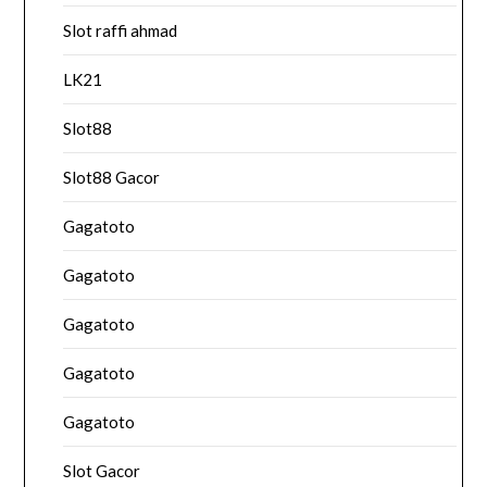
Slot raffi ahmad
LK21
Slot88
Slot88 Gacor
Gagatoto
Gagatoto
Gagatoto
Gagatoto
Gagatoto
Slot Gacor