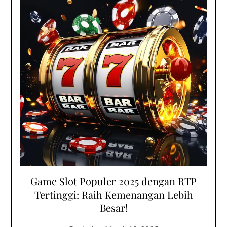
Game Slot Populer 2025 dengan RTP
Tertinggi: Raih Kemenangan Lebih
Besar!