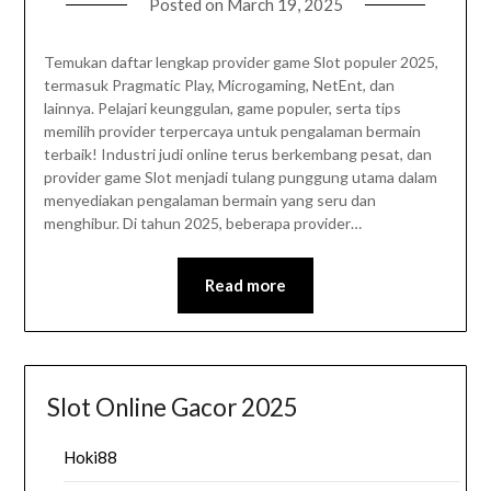
Posted on
March 19, 2025
Temukan daftar lengkap provider game Slot populer 2025,
termasuk Pragmatic Play, Microgaming, NetEnt, dan
lainnya. Pelajari keunggulan, game populer, serta tips
memilih provider terpercaya untuk pengalaman bermain
terbaik! Industri judi online terus berkembang pesat, dan
provider game Slot menjadi tulang punggung utama dalam
menyediakan pengalaman bermain yang seru dan
menghibur. Di tahun 2025, beberapa provider…
Read more
Slot Online Gacor 2025
Hoki88